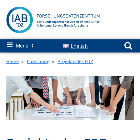
Springe
zum
Inhalt
Suchen nach:
≡
English
Menü
✘
Home
»
Forschung
»
Projekte des FDZ