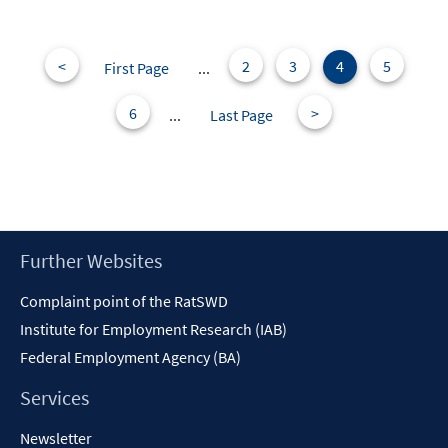
<
2
3
4
5
First Page
...
6
>
...
Last Page
Footer
Further Websites
Content
Complaint point of the RatSWD
Institute for Employment Research (IAB)
Federal Employment Agency (BA)
Services
Newsletter