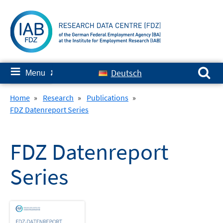
Skip
to
content
Search for:
≡
Deutsch
Menu
✘
Home
»
Research
»
Publications
»
FDZ Datenreport Series
FDZ Datenreport
Series