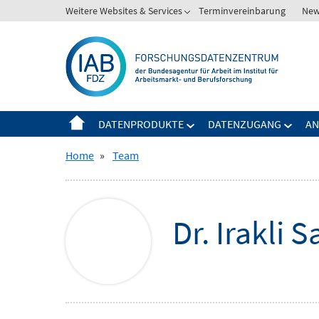
Springe
Weitere Websites & Services
Terminvereinbarung
New
Zeige
zum
Untermenü
Inhalt
für
Weitere
Websites
&
Services
DATENPRODUKTE
DATENZUGANG
AN
Zeige
Zeige
Untermenü
Unter
Home
»
Team
für
für
Datenprodukte
Daten
Dr.
Irakli
S