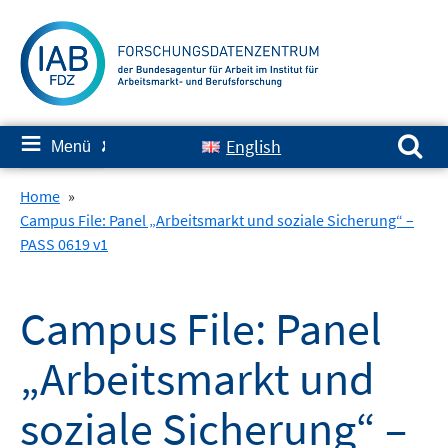
Springe
zum
Inhalt
Suchen nach:
≡
English
Menü
✘
Home
»
Campus File: Panel „Arbeitsmarkt und soziale Sicherung“ –
PASS 0619 v1
Campus File: Panel
„Arbeitsmarkt und
soziale Sicherung“ –