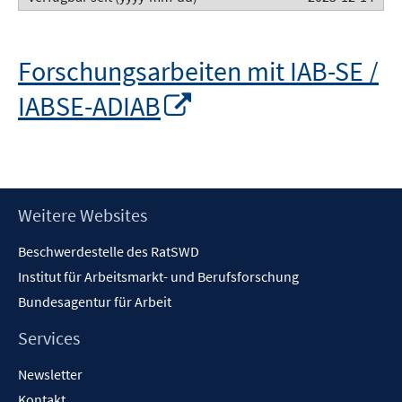
Forschungsarbeiten mit IAB-SE /
In
IABSE-ADIAB
neuem
Fenster
öffnen
Footer
Weitere Websites
Inhalt
Beschwerdestelle des RatSWD
Institut für Arbeitsmarkt- und Berufsforschung
Bundesagentur für Arbeit
Services
Newsletter
Kontakt