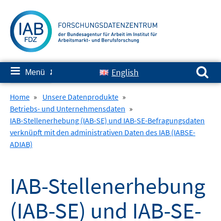
Springe
zum
Inhalt
Suchen nach:
≡
English
Menü
✘
Home
»
Unsere Datenprodukte
»
Betriebs- und Unternehmensdaten
»
IAB-Stellenerhebung (IAB-SE) und IAB-SE-Befragungsdaten
verknüpft mit den administrativen Daten des IAB (IABSE-
ADIAB)
IAB-Stellenerhebung
(IAB-SE) und IAB-SE-