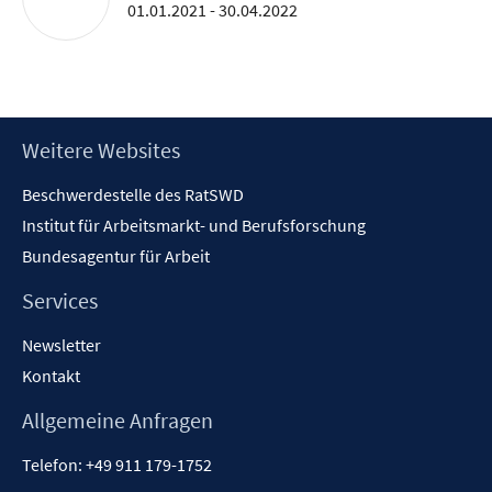
01.01.2021 - 30.04.2022
Footer
Weitere Websites
Inhalt
Beschwerdestelle des RatSWD
Institut für Arbeitsmarkt- und Berufsforschung
Bundesagentur für Arbeit
Services
Newsletter
Kontakt
Allgemeine Anfragen
Telefon:
+49 911 179-1752