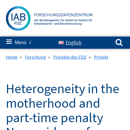
Springe
zum
Inhalt
Suchen nach:
≡
English
Menü
✘
Home
»
Forschung
»
Projekte des FDZ
»
Projekt
Heterogeneity in the
motherhood and
part-time penalty