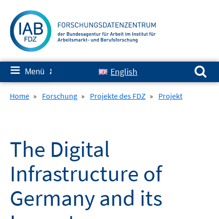
Springe
zum
Inhalt
Suchen nach:
≡
English
Menü
✘
Home
»
Forschung
»
Projekte des FDZ
»
Projekt
The Digital
Infrastructure of
Germany and its