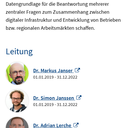
Datengrundlage für die Beantwortung mehrerer
zentraler Fragen zum Zusammenhang zwischen
digitaler Infrastruktur und Entwicklung von Betrieben
bzw. regionalen Arbeitsmärkten schaffen.
Leitung
In
Dr. Markus Janser
neuem
01.01.2019 - 31.12.2022
Fenster
öffnen
In
Dr. Simon Janssen
neuem
01.01.2019 - 31.12.2022
Fenster
öffnen
In
Dr. Adrian Lerche