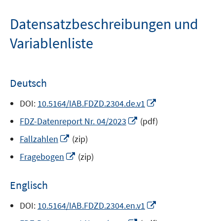
Datensatzbeschreibungen und
Variablenliste
Deutsch
In
DOI:
10.5164/IAB.FDZD.2304.de.v1
neuem
In
FDZ-Datenreport Nr. 04/2023
(pdf)
Fenster
neuem
In
öffnen
Fallzahlen
(zip)
Fenster
neuem
In
öffnen
Fragebogen
(zip)
Fenster
neuem
öffnen
Fenster
Englisch
öffnen
In
DOI:
10.5164/IAB.FDZD.2304.en.v1
neuem