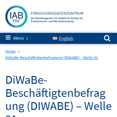
Springe
zum
Inhalt
Suchen nach:
≡
English
Menü
✘
Home
»
DiWaBe-Beschäftigtenbefragung (DIWABE) – Welle 01
DiWaBe-
Beschäftigtenbefrag
ung (DIWABE) – Welle