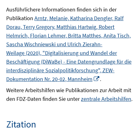
Ausführlichere Informationen finden sich in der
Publikation
Arntz, Melanie, Katharina Dengler, Ralf
Dorau, Terry Gregory, Matthias Hartwig, Robert
Helmrich, Florian Lehmer, Britta Matthes, Anita Tisch,
Sascha Wischniewski und Ulrich Zierahn-
Weilage (2020), "Digitalisierung und Wandel der
Beschäftigung (DiWaBe) - Eine Datengrundlage für die
interdisziplinäre Sozialpolitikforschung", ZEW-
In
Dokumentation Nr. 20-02, Mannheim
.
neuem
Weitere Arbeitshilfen wie Publikationen zur Arbeit mit
Fenster
den FDZ-Daten finden Sie unter
zentrale Arbeitshilfen
.
öffnen
Zitation