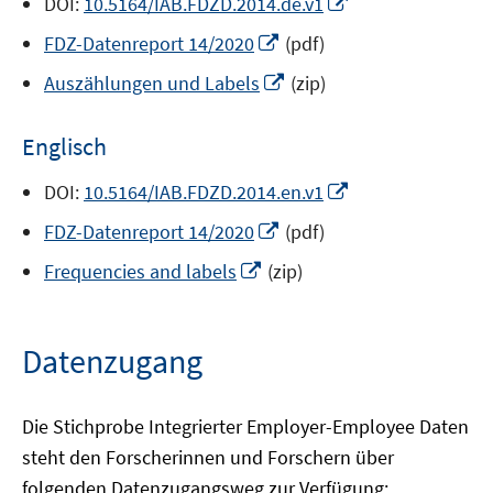
In
DOI:
10.5164/IAB.FDZD.2014.de.v1
neuem
In
FDZ-Datenreport 14/2020
(pdf)
Fenster
neuem
In
öffnen
Auszählungen und Labels
(zip)
Fenster
neuem
öffnen
Fenster
Englisch
öffnen
In
DOI:
10.5164/IAB.FDZD.2014.en.v1
neuem
In
FDZ-Datenreport 14/2020
(pdf)
Fenster
neuem
In
öffnen
Frequencies and labels
(zip)
Fenster
neuem
öffnen
Fenster
öffnen
Datenzugang
Die Stichprobe Integrierter Employer-Employee Daten
steht den Forscherinnen und Forschern über
folgenden Datenzugangsweg zur Verfügung: