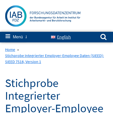
Springe
zum
Inhalt
Suchen nach:
≡
English
Menü
✘
Home
»
Stichprobe Integrierter Employer-Employee Daten (SIEED):
SIEED 7518, Version 1
Stichprobe
Integrierter
Employer-Employee