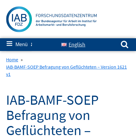
Springe
zum
Inhalt
Suchen nach:
≡
English
Menü
✘
Home
»
IAB-BAMF-SOEP Befragung von Geflüchteten – Version 1621
v1
IAB-BAMF-SOEP
Befragung von
Geflüchteten –