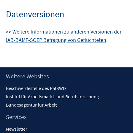
Datenversionen
>> Weitere Informationen zu anderen Versionen der
IAB-BAMF-SOEP Befragung von Geflüchteten
.
Footer
Weitere Websites
Inhalt
Beschwerdestelle des RatSWD
Institut für Arbeitsmarkt- und Berufsforschung
Bundesagentur für Arbeit
Services
Newsletter