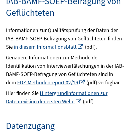
IAB-BAMF-SOEP-Befragung von
Geflüchteten
Informationen zur Qualitätsprüfung der Daten der
IAB-BAMF-SOEP-Befragung von Geflüchteten finden
In
Sie
in diesem Informationsblatt
(pdf).
neuem
Genauere Informationen zur Methode der
Fenster
Identifikation von Interviewerfälschungen in der IAB-
öffnen
BAMF-SOEP-Befragung von Geflüchteten sind in
In
dem
FDZ-Methodenreport 02/19
(pdf) verfügbar.
neuem
Hier finden Sie
Hintergrundinformationen zur
Fenster
In
Datenrevision der ersten Welle
(pdf).
öffnen
neuem
Fenster
öffnen
Datenzugang