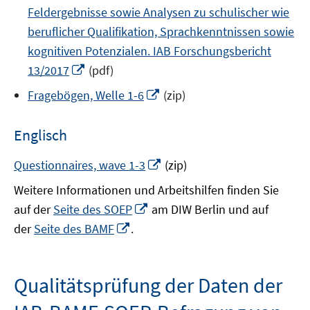
Feldergebnisse sowie Analysen zu schulischer wie
beruflicher Qualifikation, Sprachkenntnissen sowie
kognitiven Potenzialen. IAB Forschungsbericht
In
13/2017
(pdf)
neuem
In
Fragebögen, Welle 1-6
(zip)
Fenster
neuem
öffnen
Fenster
Englisch
öffnen
In
Questionnaires, wave 1-3
(zip)
neuem
Weitere Informationen und Arbeitshilfen finden Sie
Fenster
In
auf der
Seite des SOEP
am DIW Berlin und auf
öffnen
neuem
In
der
Seite des BAMF
.
Fenster
neuem
öffnen
Fenster
öffnen
Qualitätsprüfung der Daten der