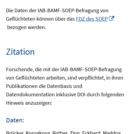
Die Daten der IAB-BAMF-SOEP-Befragung von
Geflüchteten können über das
FDZ des SOEP
In
bezogen werden.
neuem
Fenster
öffnen
Zitation
Forschende, die mit der IAB-BAMF-SOEP-Befragung
von Geflüchteten arbeiten, sind verpflichtet, in ihren
Publikationen die Datenbasis und
Datendokumentation inklusive DOI durch folgenden
Hinweis anzuzeigen:
Daten:
Brücker, Kosyakova, Rother, Zinn, Eckhard, Maddox,