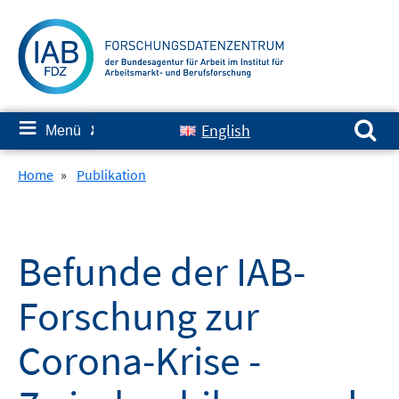
Springe
zum
Inhalt
Suchen nach:
≡
English
Menü
✘
Home
»
Publikation
Befunde der IAB-
Forschung zur
Corona-Krise -