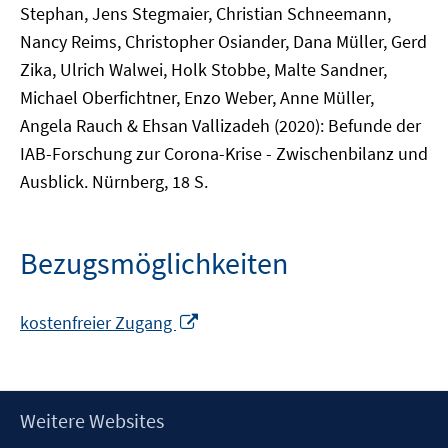
Stephan, Jens Stegmaier, Christian Schneemann,
Nancy Reims, Christopher Osiander, Dana Müller, Gerd
Zika, Ulrich Walwei, Holk Stobbe, Malte Sandner,
Michael Oberfichtner, Enzo Weber, Anne Müller,
Angela Rauch & Ehsan Vallizadeh (2020): Befunde der
IAB-Forschung zur Corona-Krise - Zwischenbilanz und
Ausblick. Nürnberg, 18 S.
Bezugsmöglichkeiten
In
kostenfreier Zugang
neuem
Fenster
öffnen
Footer
Weitere Websites
Inhalt