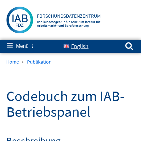
Springe
zum
Inhalt
Suchen nach:
≡
English
Menü
✘
Home
»
Publikation
Codebuch zum IAB-
Betriebspanel
Beschreibung