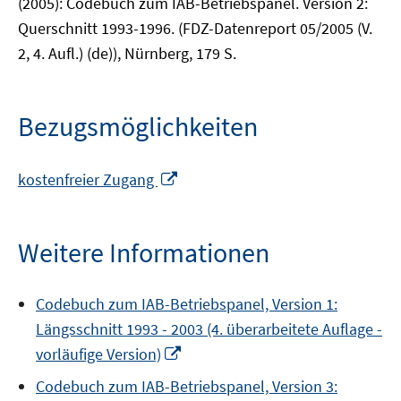
(2005): Codebuch zum IAB-Betriebspanel. Version 2:
Querschnitt 1993-1996. (FDZ-Datenreport 05/2005 (V.
2, 4. Aufl.) (de)), Nürnberg, 179 S.
Bezugsmöglichkeiten
In
kostenfreier Zugang
neuem
Fenster
öffnen
Weitere Informationen
Codebuch zum IAB-Betriebspanel, Version 1:
Längsschnitt 1993 - 2003 (4. überarbeitete Auflage -
In
vorläufige Version)
neuem
Codebuch zum IAB-Betriebspanel, Version 3:
Fenster