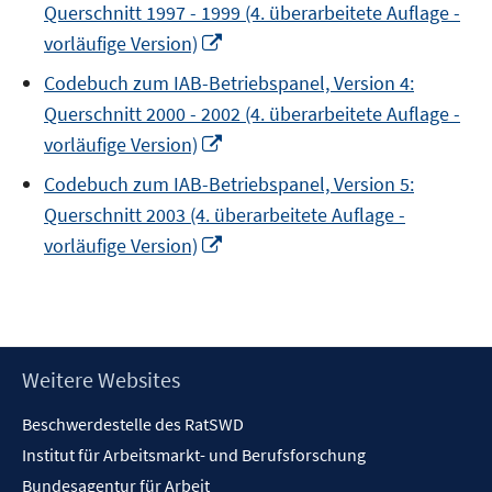
Querschnitt 1997 - 1999 (4. überarbeitete Auflage -
öffnen
In
vorläufige Version)
neuem
Codebuch zum IAB-Betriebspanel, Version 4:
Fenster
Querschnitt 2000 - 2002 (4. überarbeitete Auflage -
öffnen
In
vorläufige Version)
neuem
Codebuch zum IAB-Betriebspanel, Version 5:
Fenster
Querschnitt 2003 (4. überarbeitete Auflage -
öffnen
In
vorläufige Version)
neuem
Fenster
öffnen
Footer
Weitere Websites
Inhalt
Beschwerdestelle des RatSWD
Institut für Arbeitsmarkt- und Berufsforschung
Bundesagentur für Arbeit