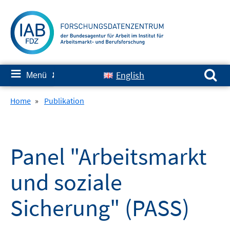
Springe
zum
Inhalt
Suchen nach:
≡
English
Menü
✘
Home
»
Publikation
Panel "Arbeitsmarkt
und soziale
Sicherung" (PASS)