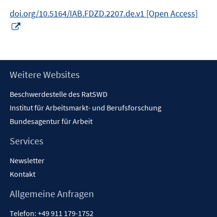
doi.org/10.5164/IAB.FDZD.2207.de.v1 [Open Access]
In
neuem
Fenster
öffnen
Footer
Weitere Websites
Inhalt
Beschwerdestelle des RatSWD
Institut für Arbeitsmarkt- und Berufsforschung
Bundesagentur für Arbeit
Services
Newsletter
Kontakt
Allgemeine Anfragen
Telefon:
+49 911 179-1752