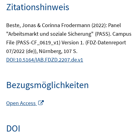
Zitationshinweis
Beste, Jonas & Corinna Frodermann (2022): Panel
"Arbeitsmarkt und soziale Sicherung" (PASS). Campus
File (PASS-CF_0619_v1) Version 1. (FDZ-Datenreport
07/2022 (de)), Nürnberg, 107 S.
DOI:10.5164/IAB.FDZD.2207.de.v1
Bezugsmöglichkeiten
In
Open Access
neuem
Fenster
öffnen
DOI