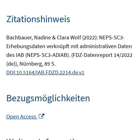
Zitationshinweis
Bachbauer, Nadine & Clara Wolf (2022): NEPS-SC3-
Erhebungsdaten verknüpft mit administrativen Daten
des IAB (NEPS-SC3-ADIAB). (FDZ-Datenreport 14/2022
(de)), Nürnberg, 89 S.
DOI:10.5164/IAB.FDZD.2214.de.v1
Bezugsmöglichkeiten
In
Open Access
neuem
Fenster
öffnen