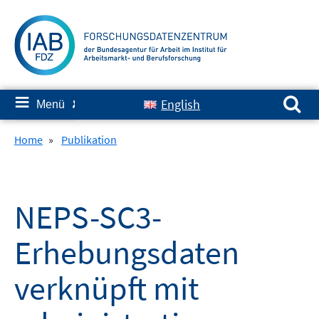
Springe
zum
Inhalt
Suchen nach:
≡
English
Menü
✘
Home
»
Publikation
NEPS-SC3-
Erhebungsdaten
verknüpft mit