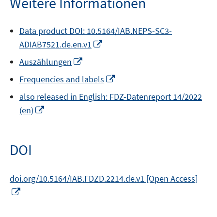
Weitere Informationen
Data product DOI: 10.5164/IAB.NEPS-SC3-
In
ADIAB7521.de.en.v1
neuem
In
Auszählungen
Fenster
neuem
öffnen
In
Frequencies and labels
Fenster
neuem
öffnen
also released in English: FDZ-Datenreport 14/2022
Fenster
In
(en)
öffnen
neuem
Fenster
öffnen
DOI
doi.org/10.5164/IAB.FDZD.2214.de.v1 [Open Access]
In
neuem
Fenster