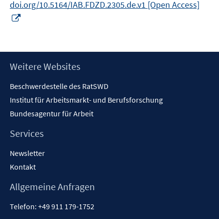
doi.org/10.5164/IAB.FDZD.2305.de.v1 [Open Access]
In
neuem
Fenster
öffnen
Footer
Weitere Websites
Inhalt
Beschwerdestelle des RatSWD
Institut für Arbeitsmarkt- und Berufsforschung
Bundesagentur für Arbeit
Services
Newsletter
Kontakt
Allgemeine Anfragen
Telefon:
+49 911 179-1752