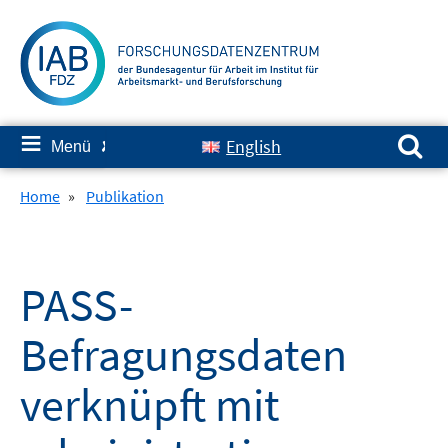
Springe
zum
Inhalt
Suchen nach:
≡
English
Menü
✘
Home
»
Publikation
PASS-
Befragungsdaten
verknüpft mit