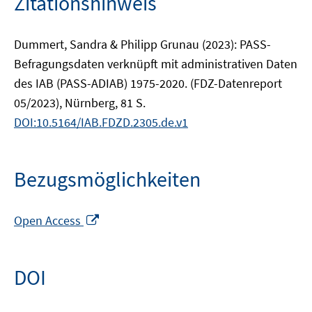
Zitationshinweis
Dummert, Sandra & Philipp Grunau (2023): PASS-
Befragungsdaten verknüpft mit administrativen Daten
des IAB (PASS-ADIAB) 1975-2020. (FDZ-Datenreport
05/2023), Nürnberg, 81 S.
DOI:10.5164/IAB.FDZD.2305.de.v1
Bezugsmöglichkeiten
In
Open Access
neuem
Fenster
öffnen
DOI