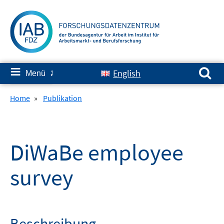
Springe
zum
Inhalt
Suchen nach:
≡
English
Menü
✘
Home
»
Publikation
DiWaBe employee
survey
Beschreibung