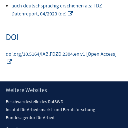
neuem
öffnen
auch deutschsprachig erschienen als: FDZ-
Fenster
In
Datenreport, 04/2023 (de)
öffnen
neuem
Fenster
öffnen
DOI
doi.org/10.5164/IAB.FDZD.2304.en.v1 [Open Access]
In
neuem
Fenster
öffnen
Footer
Weitere Websites
Inhalt
Beschwerdestelle des RatSWD
Institut für Arbeitsmarkt- und Berufsforschung
Bundesagentur für Arbeit