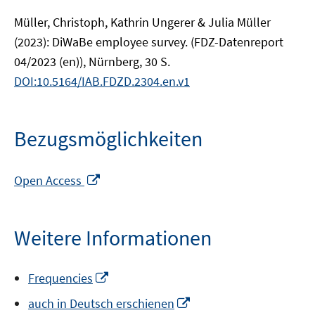
Müller, Christoph, Kathrin Ungerer & Julia Müller
(2023): DiWaBe employee survey. (FDZ-Datenreport
04/2023 (en)), Nürnberg, 30 S.
DOI:10.5164/IAB.FDZD.2304.en.v1
Bezugsmöglichkeiten
In
Open Access
neuem
Fenster
öffnen
Weitere Informationen
In
Frequencies
neuem
In
auch in Deutsch erschienen
Fenster