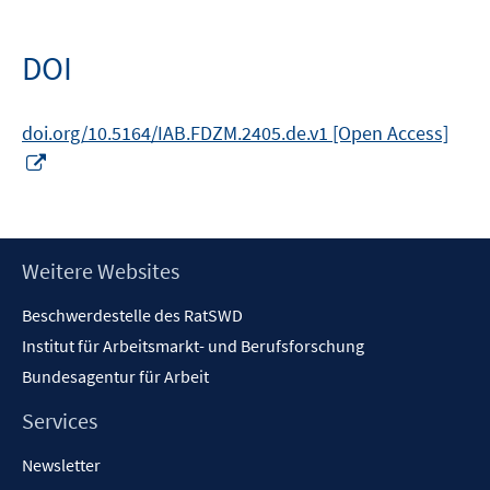
neuem
Fenster
öffnen
DOI
doi.org/10.5164/IAB.FDZM.2405.de.v1 [Open Access]
In
neuem
Fenster
öffnen
Footer
Weitere Websites
Inhalt
Beschwerdestelle des RatSWD
Institut für Arbeitsmarkt- und Berufsforschung
Bundesagentur für Arbeit
Services
Newsletter