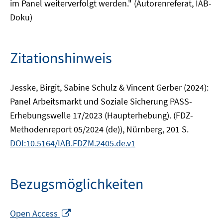
im Panel weiterverfolgt werden." (Autorenreferat, IAB-
Doku)
Zitationshinweis
Jesske, Birgit, Sabine Schulz & Vincent Gerber (2024):
Panel Arbeitsmarkt und Soziale Sicherung PASS-
Erhebungswelle 17/2023 (Haupterhebung). (FDZ-
Methodenreport 05/2024 (de)), Nürnberg, 201 S.
DOI:10.5164/IAB.FDZM.2405.de.v1
Bezugsmöglichkeiten
In
Open Access