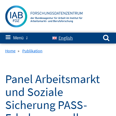
Springe
zum
Inhalt
Suchen nach:
≡
English
Menü
✘
Home
»
Publikation
Panel Arbeitsmarkt
und Soziale
Sicherung PASS-