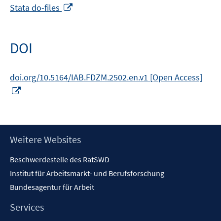
In
Stata do-files
neuem
Fenster
öffnen
DOI
doi.org/10.5164/IAB.FDZM.2502.en.v1 [Open Access]
In
neuem
Fenster
öffnen
Footer
Weitere Websites
Inhalt
Beschwerdestelle des RatSWD
Institut für Arbeitsmarkt- und Berufsforschung
Bundesagentur für Arbeit
Services