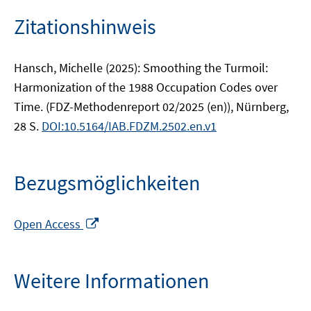
Zitationshinweis
Hansch, Michelle (2025): Smoothing the Turmoil:
Harmonization of the 1988 Occupation Codes over
Time. (FDZ-Methodenreport 02/2025 (en)), Nürnberg,
28 S.
DOI:10.5164/IAB.FDZM.2502.en.v1
Bezugsmöglichkeiten
In
Open Access
neuem
Fenster
öffnen
Weitere Informationen