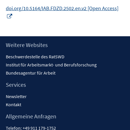
doi.org/10.5164/IAB.FDZD.2502.en.v2 [Open Access]
In
neuem
Fenster
öffnen
Footer
Weitere Websites
Inhalt
Beschwerdestelle des RatSWD
Institut für Arbeitsmarkt- und Berufsforschung
Bundesagentur für Arbeit
Services
Newsletter
Kontakt
Allgemeine Anfragen
Telefon:
+49 911 179-1752