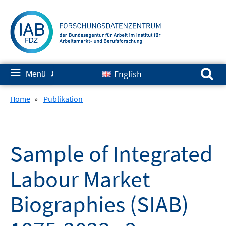
Springe
zum
Inhalt
Suchen nach:
≡
English
Menü
✘
Home
»
Publikation
Sample of Integrated
Labour Market
Biographies (SIAB)