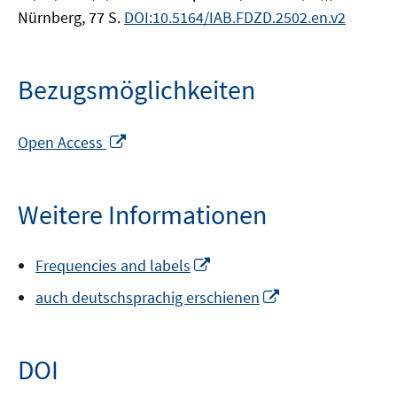
Nürnberg, 77 S.
DOI:10.5164/IAB.FDZD.2502.en.v2
Bezugsmöglichkeiten
In
Open Access
neuem
Fenster
öffnen
Weitere Informationen
In
Frequencies and labels
neuem
In
auch deutschsprachig erschienen
Fenster
neuem
öffnen
Fenster
öffnen
DOI