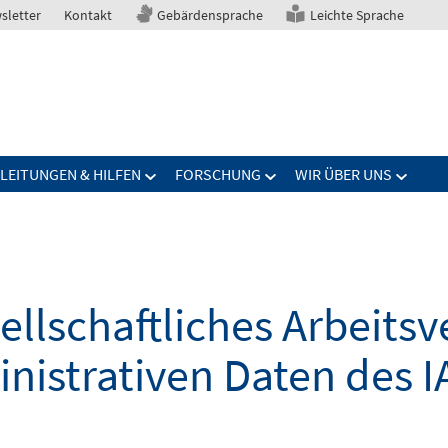
sletter
Kontakt
Gebärdensprache
Leichte Sprache
LEITUNGEN & HILFEN
FORSCHUNG
WIR ÜBER UNS
Zeige
Zeige
Zeige
menü
Untermenü
Untermenü
Unter
für
für
für
zugang
Anleitungen
Forschung
Wir
&
über
Hilfen
uns
ellschaftliches Arbeit
nistrativen Daten des 