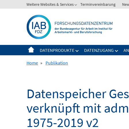
Springe
Weitere Websites & Services
Terminvereinbarung
New
Zeige
zum
Untermenü
Inhalt
für
Weitere
Websites
&
Services
DATENPRODUKTE
DATENZUGANG
AN
Zeige
Zeige
Untermenü
Unter
Home
»
Publikation
für
für
Datenprodukte
Daten
Datenspeicher Ges
verknüpft mit admi
1975-2019 v2