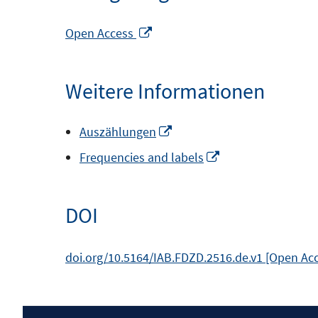
In
Open Access
neuem
Fenster
Weitere Informationen
öffnen
In
Auszählungen
neuem
In
Frequencies and labels
Fenster
neuem
öffnen
Fenster
DOI
öffnen
doi.org/10.5164/IAB.FDZD.2516.de.v1 [Open Ac