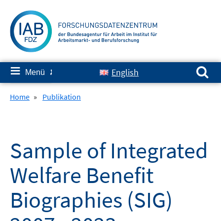
Springe
zum
Inhalt
Suchen nach:
≡
English
Menü
✘
Home
»
Publikation
Sample of Integrated
Welfare Benefit
Biographies (SIG)