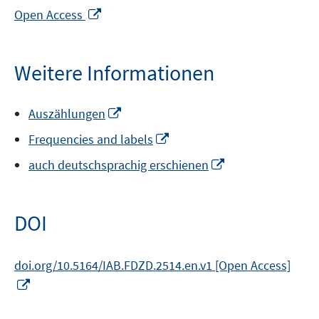
In
Open Access
neuem
Fenster
öffnen
Weitere Informationen
In
Auszählungen
neuem
In
Frequencies and labels
Fenster
neuem
öffnen
In
auch deutschsprachig erschienen
Fenster
neuem
öffnen
Fenster
öffnen
DOI
doi.org/10.5164/IAB.FDZD.2514.en.v1 [Open Access]
In
neuem
Fenster