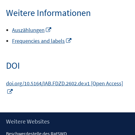
Fenster
öffnen
Weitere Informationen
In
Auszählungen
neuem
In
Frequencies and labels
Fenster
neuem
öffnen
Fenster
öffnen
DOI
doi.org/10.5164/IAB.FDZD.2602.de.v1 [Open Access]
In
neuem
Fenster
öffnen
Footer
Weitere Websites
Inhalt
Beschwerdestelle des RatSWD