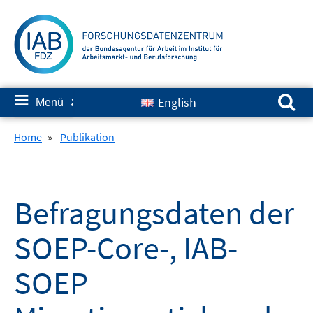
Springe
zum
Inhalt
Suchen nach:
≡
English
Menü
✘
Home
»
Publikation
Befragungsdaten der
SOEP-Core-, IAB-
SOEP