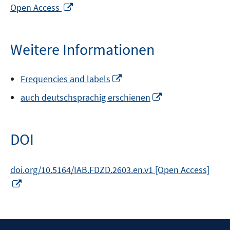
In
Open Access
neuem
Fenster
öffnen
Weitere Informationen
In
Frequencies and labels
neuem
In
auch deutschsprachig erschienen
Fenster
neuem
öffnen
Fenster
öffnen
DOI
doi.org/10.5164/IAB.FDZD.2603.en.v1 [Open Access]
In
neuem
Fenster
öffnen