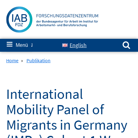
Springe
zum
Inhalt
Suchen nach:
≡
English
Menü
✘
Home
»
Publikation
International
Mobility Panel of
Migrants in Germany