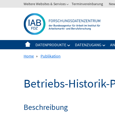
Springe
Weitere Websites & Services
Terminvereinbarung
New
Zeige
zum
Untermenü
Inhalt
für
Weitere
Websites
&
Services
DATENPRODUKTE
DATENZUGANG
AN
Zeige
Zeige
Untermenü
Unter
Home
»
Publikation
für
für
Datenprodukte
Daten
Betriebs-Historik-
Beschreibung