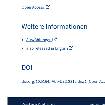
In
Open Access
neuem
Fenster
Weitere Informationen
öffnen
In
Auszählungen
neuem
In
also released in English
Fenster
neuem
öffnen
Fenster
DOI
öffnen
doi.org/10.5164/IAB.FDZD.2315.de.v1 [Open Ac
Footer
Weitere Websites
Service