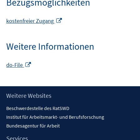
Bezugsmöglichkeiten
In
kostenfreier Zugang
neuem
Fenster
öffnen
Weitere Informationen
In
do-File
neuem
Fenster
öffnen
Footer
Weitere Websites
Inhalt
Beschwerdestelle des RatSWD
Institut für Arbeitsmarkt- und Berufsforschung
Bundesagentur für Arbeit
Services