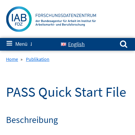
Springe
zum
Inhalt
Suchen nach:
≡
English
Menü
✘
Home
»
Publikation
PASS Quick Start File
Beschreibung