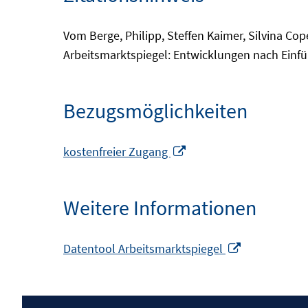
Vom Berge, Philipp, Steffen Kaimer, Silvina Co
Arbeitsmarktspiegel: Entwicklungen nach Einfü
Bezugsmöglichkeiten
In
kostenfreier Zugang
neuem
Fenster
Weitere Informationen
öffnen
In
Datentool Arbeitsmarktspiegel
neuem
Fenster
öffnen