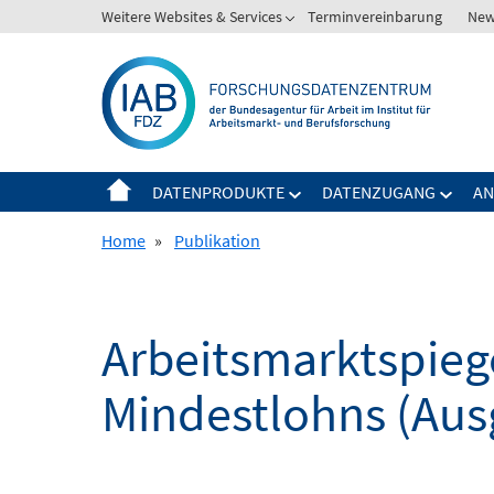
Springe
Weitere Websites & Services
Terminvereinbarung
New
Zeige
zum
Untermenü
Inhalt
für
Weitere
Websites
&
Services
DATENPRODUKTE
DATENZUGANG
AN
Zeige
Zeige
Untermenü
Unter
Home
»
Publikation
für
für
Datenprodukte
Daten
Arbeitsmarktspieg
Mindestlohns (Aus