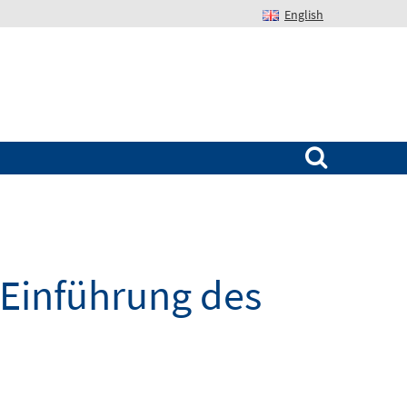
English
Suchen nach:
menü
 Einführung des