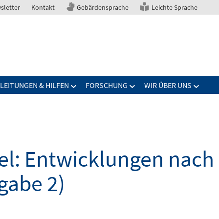
sletter
Kontakt
Gebärdensprache
Leichte Sprache
LEITUNGEN & HILFEN
FORSCHUNG
WIR ÜBER UNS
Zeige
Zeige
Zeige
menü
Untermenü
Untermenü
Unter
für
für
für
zugang
Anleitungen
Forschung
Wir
&
über
Hilfen
uns
el: Entwicklungen nach
gabe 2)