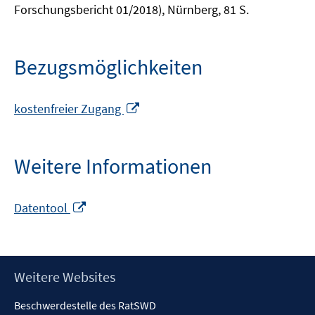
Forschungsbericht 01/2018), Nürnberg, 81 S.
Bezugsmöglichkeiten
In
kostenfreier Zugang
neuem
Fenster
öffnen
Weitere Informationen
In
Datentool
neuem
Fenster
öffnen
Footer
Weitere Websites
Inhalt
Beschwerdestelle des RatSWD