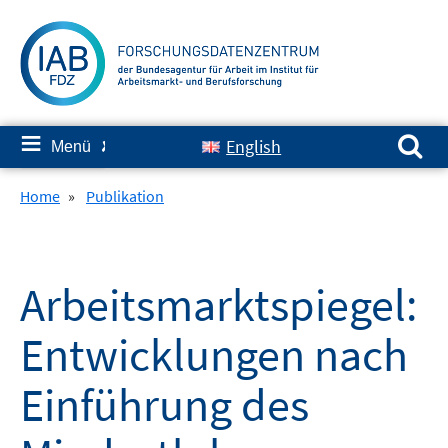
Springe
zum
Inhalt
Suchen nach:
≡
English
Menü
✘
Home
»
Publikation
Arbeitsmarktspiegel:
Entwicklungen nach
Einführung des