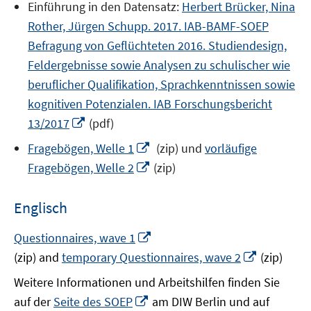
Einführung in den Datensatz:
Herbert Brücker, Nina
Rother, Jürgen Schupp. 2017. IAB-BAMF-SOEP
Befragung von Geflüchteten 2016. Studiendesign,
Feldergebnisse sowie Analysen zu schulischer wie
beruflicher Qualifikation, Sprachkenntnissen sowie
kognitiven Potenzialen. IAB Forschungsbericht
In
13/2017
(pdf)
neuem
In
Fragebögen, Welle 1
(zip) und
vorläufige
Fenster
neuem
In
Fragebögen, Welle 2
(zip)
öffnen
Fenster
neuem
öffnen
Fenster
Englisch
öffnen
In
Questionnaires, wave 1
neuem
In
(zip) and
temporary Questionnaires, wave 2
(zip)
Fenster
neuem
Weitere Informationen und Arbeitshilfen finden Sie
öffnen
Fenster
In
auf der
Seite des SOEP
am DIW Berlin und auf
öffnen