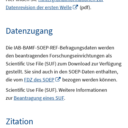
Fenster
In
Datenrevision der ersten Welle
(pdf).
öffnen
neuem
Fenster
öffnen
Datenzugang
Die IAB-BAMF-SOEP-REF-Befragungsdaten werden
den beantragenden Forschungseinrichtungen als
Scientific Use File (SUF) zum Download zur Verfügung
gestellt. Sie sind auch in den SOEP-Daten enthalten,
In
die vom
FDZ des SOEP
bezogen werden können.
neuem
Scientific Use File (SUF). Weitere Informationen
Fenster
zur
Beantragung eines SUF
.
öffnen
Zitation