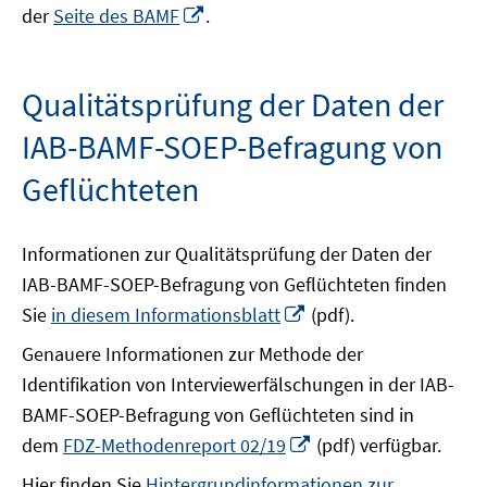
neuem
In
der
Seite des BAMF
.
Fenster
neuem
öffnen
Fenster
öffnen
Qualitätsprüfung der Daten der
IAB-BAMF-SOEP-Befragung von
Geflüchteten
Informationen zur Qualitätsprüfung der Daten der
IAB-BAMF-SOEP-Befragung von Geflüchteten finden
In
Sie
in diesem Informationsblatt
(pdf).
neuem
Genauere Informationen zur Methode der
Fenster
Identifikation von Interviewerfälschungen in der IAB-
öffnen
BAMF-SOEP-Befragung von Geflüchteten sind in
In
dem
FDZ-Methodenreport 02/19
(pdf) verfügbar.
neuem
Hier finden Sie
Hintergrundinformationen zur