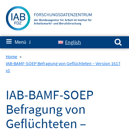
Springe
zum
Inhalt
Suchen nach:
≡
English
Menü
✘
Home
»
IAB-BAMF-SOEP Befragung von Geflüchteten – Version 1617
v1
IAB-BAMF-SOEP
Befragung von
Geflüchteten –