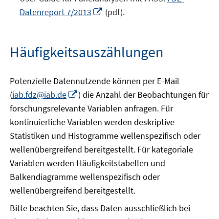
Fenster
In
Datenreport 7/2013
(pdf).
öffnen
neuem
Fenster
öffnen
Häufigkeitsauszählungen
Potenzielle Datennutzende können per E-Mail
In
(
iab.fdz@iab.de
) die Anzahl der Beobachtungen für
neuem
forschungsrelevante Variablen anfragen. Für
Fenster
kontinuierliche Variablen werden deskriptive
öffnen
Statistiken und Histogramme wellenspezifisch oder
wellenübergreifend bereitgestellt. Für kategoriale
Variablen werden Häufigkeitstabellen und
Balkendiagramme wellenspezifisch oder
wellenübergreifend bereitgestellt.
Bitte beachten Sie, dass Daten ausschließlich bei