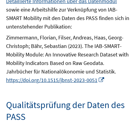
Detaillierte Informationen über das Datenmodul
sowie eine Arbeitshilfe zur Verknüpfung von IAB-
SMART Mobility mit den Daten des PASS finden sich in
untenstehender Publikation:
Zimmermann, Florian, Filser, Andreas, Haas, Georg-
Christoph; Bähr, Sebastian (2023). The IAB-SMART-
Mobility Module: An Innovative Research Dataset with
Mobility Indicators Based on Raw Geodata.
Jahrbücher für Nationalökonomie und Statistik.
In
https://doi.org/10.1515/jbnst-2023-0051
neuem
Fenster
öffnen
Qualitätsprüfung der Daten des
PASS