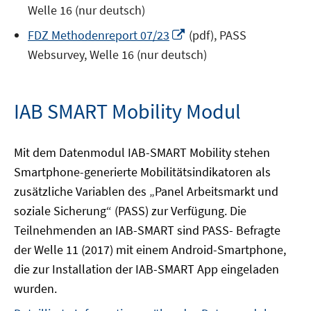
neuem
Welle 16 (nur deutsch)
Fenster
In
FDZ Methodenreport 07/23
(pdf), PASS
öffnen
neuem
Websurvey, Welle 16 (nur deutsch)
Fenster
öffnen
IAB SMART Mobility Modul
Mit dem Datenmodul IAB-SMART Mobility stehen
Smartphone-generierte Mobilitätsindikatoren als
zusätzliche Variablen des „Panel Arbeitsmarkt und
soziale Sicherung“ (PASS) zur Verfügung. Die
Teilnehmenden an IAB-SMART sind PASS- Befragte
der Welle 11 (2017) mit einem Android-Smartphone,
die zur Installation der IAB-SMART App eingeladen
wurden.