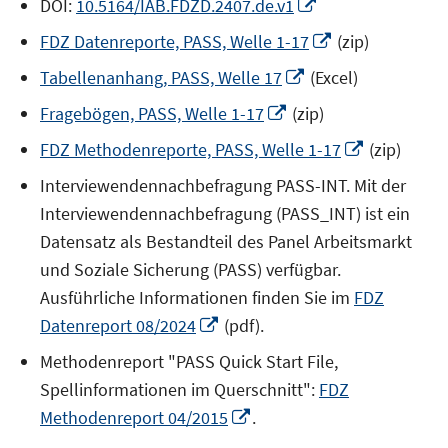
In
DOI:
10.5164/IAB.FDZD.2407.de.v1
neuem
In
FDZ Datenreporte, PASS, Welle 1-17
(zip)
Fenster
neuem
In
öffnen
Tabellenanhang, PASS, Welle 17
(Excel)
Fenster
neuem
In
öffnen
Fragebögen, PASS, Welle 1-17
(zip)
Fenster
neuem
öffnen
In
FDZ Methodenreporte, PASS, Welle 1-17
(zip)
Fenster
neuem
öffnen
Interviewendennachbefragung PASS-INT. Mit der
Fenster
Interviewendennachbefragung (PASS_INT) ist ein
öffnen
Datensatz als Bestandteil des Panel Arbeitsmarkt
und Soziale Sicherung (PASS) verfügbar.
Ausführliche Informationen finden Sie im
FDZ
In
Datenreport 08/2024
(pdf).
neuem
Methodenreport "PASS Quick Start File,
Fenster
Spellinformationen im Querschnitt":
FDZ
öffnen
In
Methodenreport 04/2015
.
neuem