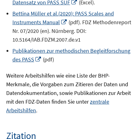
In
Datensatz von PASS SUF
(Excel).
neuem
Bettina Müller et al.(2020): PASS Scales and
Fenster
In
Instruments Manual
(pdf). FDZ Methodenreport
öffnen
neuem
Nr. 07/2020 (en). Nürnberg. DOI:
Fenster
10.5164/IAB.FDZM.2007.de.v1
öffnen
Publikationen zur methodischen Begleitforschung
In
des PASS
(pdf)
neuem
Fenster
Weitere Arbeitshilfen wie eine Liste der BHP-
öffnen
Merkmale, die Vorgaben zum Zitieren der Daten und
Datendokumentation, sowie Publikationen zur Arbeit
mit den FDZ-Daten finden Sie unter
zentrale
Arbeitshilfen
.
Zitation