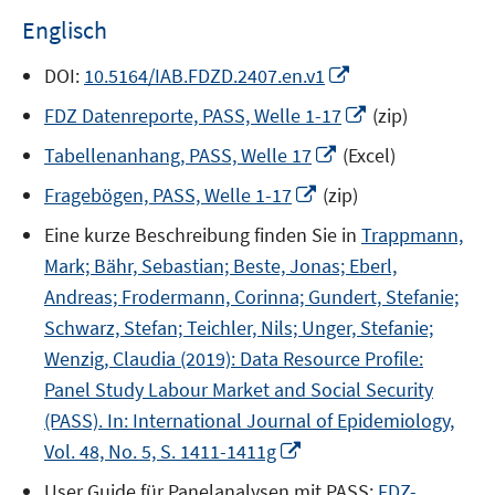
Fenster
Englisch
öffnen
In
DOI:
10.5164/IAB.FDZD.2407.en.v1
neuem
In
FDZ Datenreporte, PASS, Welle 1-17
(zip)
Fenster
neuem
In
öffnen
Tabellenanhang, PASS, Welle 17
(Excel)
Fenster
neuem
In
öffnen
Fragebögen, PASS, Welle 1-17
(zip)
Fenster
neuem
öffnen
Eine kurze Beschreibung finden Sie in
Trappmann,
Fenster
Mark; Bähr, Sebastian; Beste, Jonas; Eberl,
öffnen
Andreas; Frodermann, Corinna; Gundert, Stefanie;
Schwarz, Stefan; Teichler, Nils; Unger, Stefanie;
Wenzig, Claudia (2019): Data Resource Profile:
Panel Study Labour Market and Social Security
(PASS). In: International Journal of Epidemiology,
In
Vol. 48, No. 5, S. 1411-1411g
neuem
User Guide für Panelanalysen mit PASS:
FDZ-