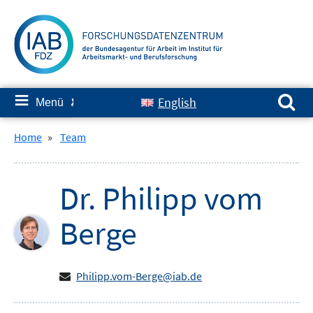
Springe
zum
Inhalt
Suchen nach:
≡
English
Menü
✘
Home
»
Team
Dr.
Philipp
vom
Berge
Philipp.vom-Berge@iab.de